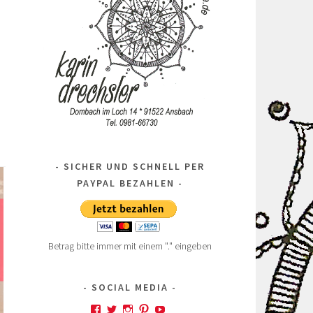
SICHER UND SCHNELL PER
PAYPAL BEZAHLEN
Betrag bitte immer mit einem "." eingeben
SOCIAL MEDIA
Profil
Profil
Profil
Profil
Profil