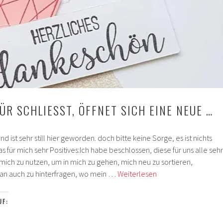
ÜR SCHLIESST, ÖFFNET SICH EINE NEUE …
 ist sehr still hier geworden. doch bitte keine Sorge, es ist nichts
für mich sehr Positives:Ich habe beschlossen, diese für uns alle sehr
mich zu nutzen, um in mich zu gehen, mich neu zu sortieren,
Wo
 an auch zu hinterfragen, wo mein …
Weiterlesen
sich
eine
UF:
Tür
schließt,