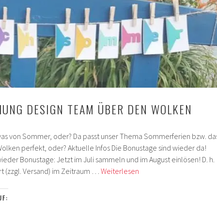
HUNG DESIGN TEAM ÜBER DEN WOLKEN
owas von Sommer, oder? Da passt unser Thema Sommerferien bzw. da
lken perfekt, oder? Aktuelle Infos Die Bonustage sind wieder da!
wieder Bonustage: Jetzt im Juli sammeln und im August einlösen! D. h.
Papierversuchung
ert (zzgl. Versand) im Zeitraum …
Weiterlesen
Design
Team
UF:
Über
den