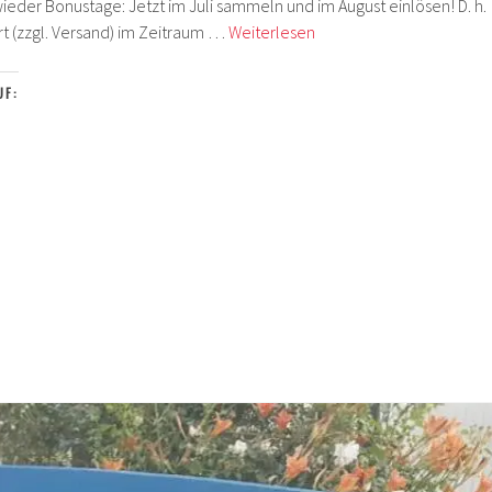
wieder Bonustage: Jetzt im Juli sammeln und im August einlösen! D. h.
Papierversuchung
ert (zzgl. Versand) im Zeitraum …
Weiterlesen
Design
Team
UF:
Uber
den
Wolken