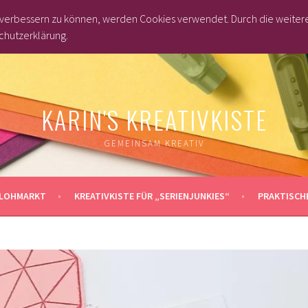
d verbessern zu können, werden Cookies verwendet. Durch die weite
chutzerklärung.
KARIN'S KREATIVKISTE
GEMEINSAM KREATIV
LOHMARKT
KREATIVKISTE FÜR „SERIENJUNKIES“
PRAKTISCHE