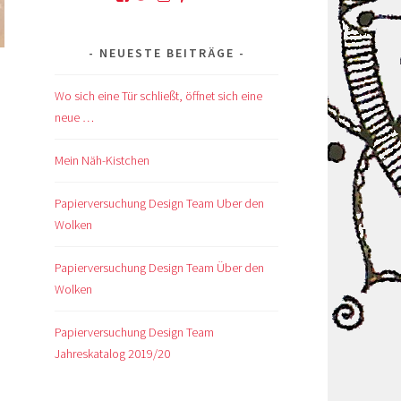
von
von
von
von
von
kskreativkiste
@karinskreakiste
karins_kreativkiste
ks_kreakiste
UCCROuKelbcNdsTxhlDb1GV
auf
auf
auf
auf
auf
NEUESTE BEITRÄGE
Facebook
Twitter
Instagram
Pinterest
YouTube
anzeigen
anzeigen
anzeigen
anzeigen
anzeigen
Wo sich eine Tür schließt, öffnet sich eine
neue …
Mein Näh-Kistchen
Papierversuchung Design Team Uber den
Wolken
Papierversuchung Design Team Über den
Wolken
Papierversuchung Design Team
Jahreskatalog 2019/20