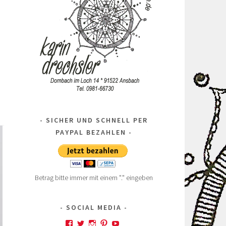
SICHER UND SCHNELL PER
PAYPAL BEZAHLEN
Betrag bitte immer mit einem "." eingeben
SOCIAL MEDIA
Profil
Profil
Profil
Profil
Profil