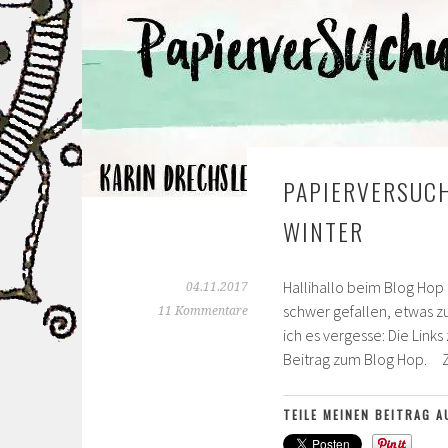
PAPIERVERSUCH
WINTER
Hallihallo beim Blog Hop 
04.11.2017
schwer gefallen, etwas z
11 Kommentare
ich es vergesse: Die Link
Beitrag zum Blog Hop.
TEILE MEINEN BEITRAG A