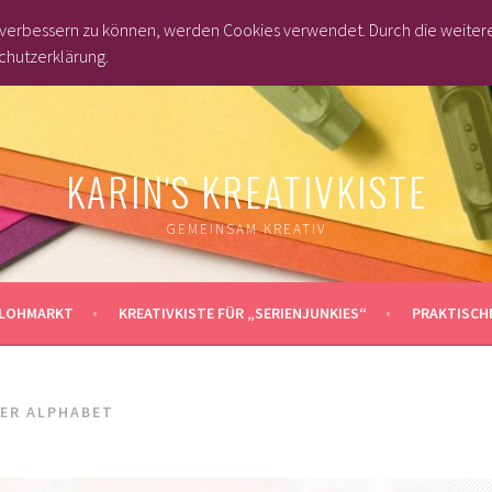
d verbessern zu können, werden Cookies verwendet. Durch die weite
chutzerklärung.
KARIN'S KREATIVKISTE
GEMEINSAM KREATIV
LOHMARKT
KREATIVKISTE FÜR „SERIENJUNKIES“
PRAKTISCHE
ER ALPHABET