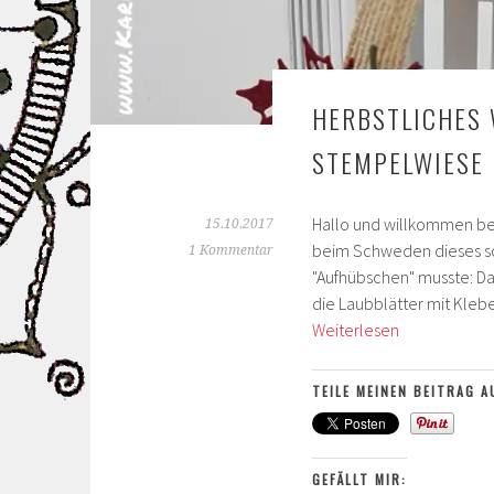
HERBSTLICHES 
STEMPELWIESE
Hallo und willkommen bei 
15.10.2017
beim Schweden dieses sch
1 Kommentar
"Aufhübschen" musste: Da
die Laubblätter mit Klebe
Herbstliches
Weiterlesen
Windlicht
–
TEILE MEINEN BEITRAG A
Blogparade
Team
Stempelwie
GEFÄLLT MIR: