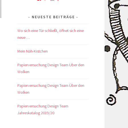
von
von
von
von
von
kskreativkiste
@karinskreakiste
karins_kreativkiste
ks_kreakiste
UCCROuKelbcNdsTxhlDb1GV
auf
auf
auf
auf
auf
NEUESTE BEITRÄGE
Facebook
Twitter
Instagram
Pinterest
YouTube
anzeigen
anzeigen
anzeigen
anzeigen
anzeigen
Wo sich eine Tür schließt, öffnet sich eine
neue …
Mein Näh-Kistchen
Papierversuchung Design Team Uber den
Wolken
Papierversuchung Design Team Über den
Wolken
Papierversuchung Design Team
Jahreskatalog 2019/20