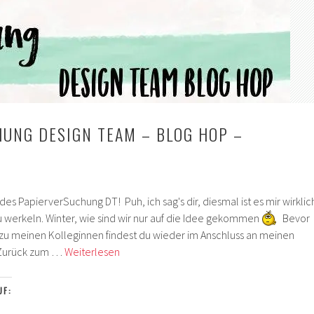
UNG DESIGN TEAM – BLOG HOP –
des PapierverSuchung DT! Puh, ich sag's dir, diesmal ist es mir wirklic
u werkeln. Winter, wie sind wir nur auf die Idee gekommen
Bevor
s zu meinen Kolleginnen findest du wieder im Anschluss an meinen
Papierversuchung
 Zurück zum …
Weiterlesen
Design
Team
UF:
–