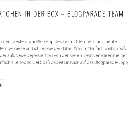
TCHEN IN DER BOX – BLOGPARADE TEAM
kommen! Gestern war Blog Hop des Teams Stempelmami, heute
empelwiese und ich bin wieder dabei. Warum? Einfach weil's Spaß
er aufs Neue begeistert bin von den vielen kreativen Ideen meiner
nfach alle soooo viel Spaß dabei! Ein Klick auf das Blogparade-Logo
ween-
hen
UF:
arade
elwiese