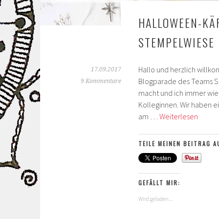
HALLOWEEN-KÄR
STEMPELWIESE
Hallo und herzlich will
17.09.2017
Blogparade des Teams St
9 Kommentare
macht und ich immer wied
Kolleginnen. Wir haben ei
Hallo
am …
Weiterlesen
Kärtc
in
TEILE MEINEN BEITRAG A
der
Box
–
GEFÄLLT MIR:
Blogp
Team
Wird geladen...
Stemp