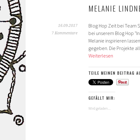
MELANIE LINDN
Blog Hop Zeit bei Team 
16.09.2017
bei unserem Blog Hop "In
7 Kommentare
Melanie inspirieren lass
gegeben. Die Projekte al
Sommer,
Weiterlesen
Sonne,
Strand
TEILE MEINEN BEITRAG A
und
Meer
–
GEFÄLLT MIR:
inspired
by
Wird geladen...
Melanie
Lindner
–
Blog