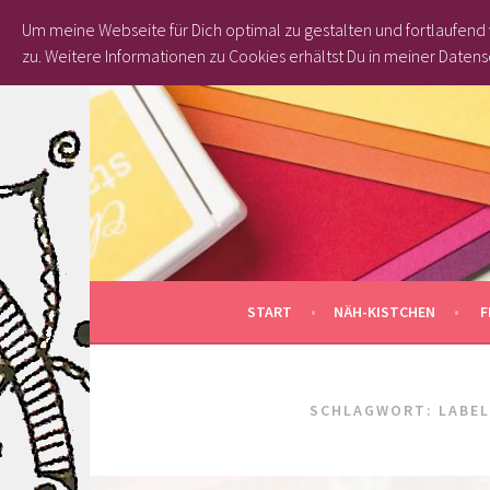
Um meine Webseite für Dich optimal zu gestalten und fortlaufen
zu.
Weitere Informationen zu Cookies erhältst Du in meiner Datens
Springe
zum
Inhalt
START
NÄH-KISTCHEN
F
SCHLAGWORT: LABEL