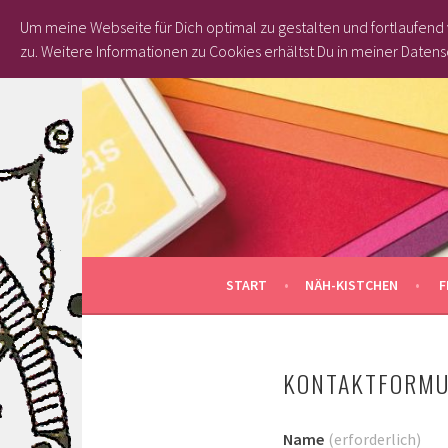
Um meine Webseite für Dich optimal zu gestalten und fortlaufen
zu.
Weitere Informationen zu Cookies erhältst Du in meiner Datens
Springe
zum
Inhalt
START
NÄH-KISTCHEN
F
KONTAKTFORMU
Name
(erforderlich)