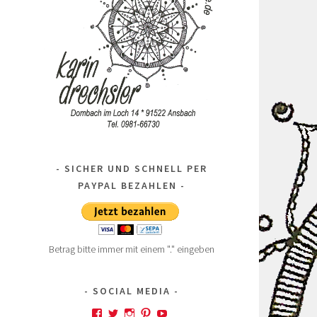
SICHER UND SCHNELL PER
PAYPAL BEZAHLEN
Betrag bitte immer mit einem "." eingeben
SOCIAL MEDIA
Profil
Profil
Profil
Profil
Profil