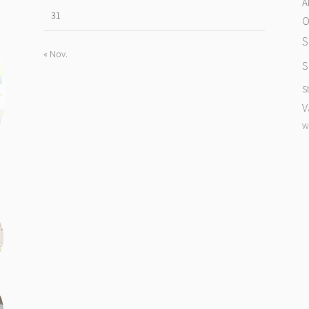
A
31
O
S
« Nov.
S
S
V
W