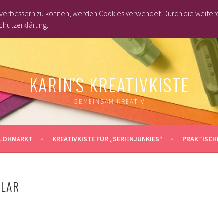
d verbessern zu können, werden Cookies verwendet. Durch die weite
chutzerklärung.
KARIN'S KREATIVKISTE
GEMEINSAM KREATIV
LOHMARKT
KREATIVKISTE FÜR „SERIENJUNKIES“
PRAKTISCHE
LAR