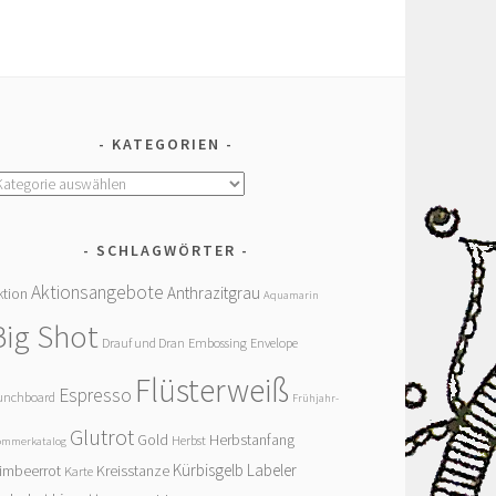
KATEGORIEN
ategorien
SCHLAGWÖRTER
Aktionsangebote
Anthrazitgrau
ktion
Aquamarin
Big Shot
Drauf und Dran
Embossing
Envelope
Flüsterweiß
Espresso
unchboard
Frühjahr-
Glutrot
Gold
Herbstanfang
Herbst
ommerkatalog
Kürbisgelb
Labeler
imbeerrot
Kreisstanze
Karte