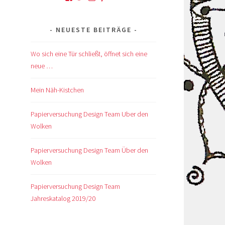
von
von
von
von
von
kskreativkiste
@karinskreakiste
karins_kreativkiste
ks_kreakiste
UCCROuKelbcNdsTxhlDb1GV
auf
auf
auf
auf
auf
NEUESTE BEITRÄGE
Facebook
Twitter
Instagram
Pinterest
YouTube
anzeigen
anzeigen
anzeigen
anzeigen
anzeigen
Wo sich eine Tür schließt, öffnet sich eine
neue …
Mein Näh-Kistchen
Papierversuchung Design Team Uber den
Wolken
Papierversuchung Design Team Über den
Wolken
Papierversuchung Design Team
Jahreskatalog 2019/20