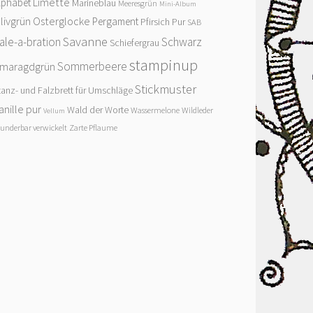
Limette
lphabet
Marineblau
Meeresgrün
Mini-Album
livgrün
Osterglocke
Pergament
Pfirsich Pur
SAB
Savanne
ale-a-bration
Schwarz
Schiefergrau
stampinup
Sommerbeere
maragdgrün
Stickmuster
tanz- und Falzbrett für Umschläge
anille pur
Wald der Worte
Wassermelone
Wildleder
Vellum
underbar verwickelt
Zarte Pflaume