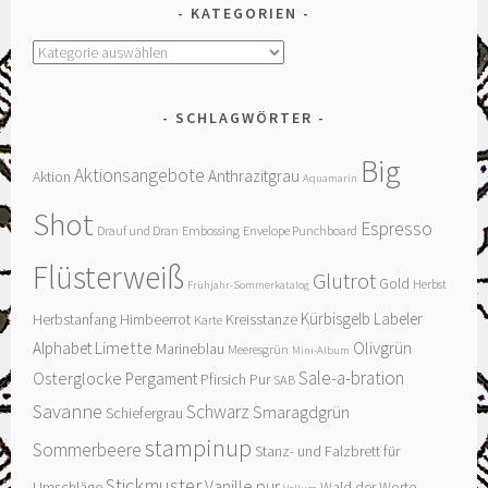
KATEGORIEN
Kategorien
SCHLAGWÖRTER
Big
Aktionsangebote
Anthrazitgrau
Aktion
Aquamarin
Shot
Espresso
Drauf und Dran
Embossing
Envelope Punchboard
Flüsterweiß
Glutrot
Gold
Herbst
Frühjahr-Sommerkatalog
Kürbisgelb
Labeler
Herbstanfang
Himbeerrot
Kreisstanze
Karte
Limette
Olivgrün
Alphabet
Marineblau
Meeresgrün
Mini-Album
Sale-a-bration
Osterglocke
Pergament
Pfirsich Pur
SAB
Savanne
Schwarz
Smaragdgrün
Schiefergrau
stampinup
Sommerbeere
Stanz- und Falzbrett für
Stickmuster
Vanille pur
Umschläge
Wald der Worte