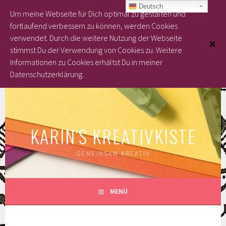
Deutsch
Um meine Webseite für Dich optimal zu gestalten und
fortlaufend verbessern zu können, werden Cookies
verwendet. Durch die weitere Nutzung der Webseite
stimmst Du der Verwendung von Cookies zu.
Weitere
Informationen zu Cookies erhältst Du in meiner
Datenschutzerklärung.
Springe
zum
Inhalt
KARIN'S KREATIVKISTE
GEMEINSAM KREATIV
MENÜ