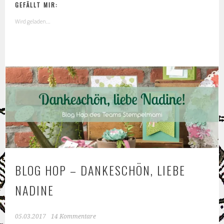
GEFÄLLT MIR:
(Teil
1)
Wird geladen...
und
Gewinnspiel
BLOG HOP – DANKESCHÖN, LIEBE
NADINE
05.03.2017
14 Kommentare