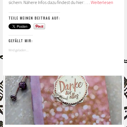
Ostern
sichern. Nähere Infos dazu findest du hier: …
Weiterlesen
im
Eierkar
TEILE MEINEN BEITRAG AUF:
und
Ankünd
zur
GEFÄLLT MIR:
Auslauf
Wird geladen...