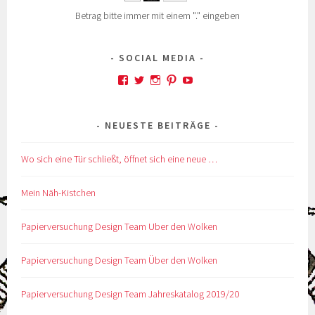
Betrag bitte immer mit einem "." eingeben
SOCIAL MEDIA
Profil
Profil
Profil
Profil
Profil
von
von
von
von
von
kskreativkiste
@karinskreakiste
karins_kreativkiste
ks_kreakiste
UCCROuKelbcNdsTxhl
auf
auf
auf
auf
auf
NEUESTE BEITRÄGE
Facebook
Twitter
Instagram
Pinterest
YouTube
anzeigen
anzeigen
anzeigen
anzeigen
anzeigen
Wo sich eine Tür schließt, öffnet sich eine neue …
Mein Näh-Kistchen
Papierversuchung Design Team Uber den Wolken
Papierversuchung Design Team Über den Wolken
Papierversuchung Design Team Jahreskatalog 2019/20