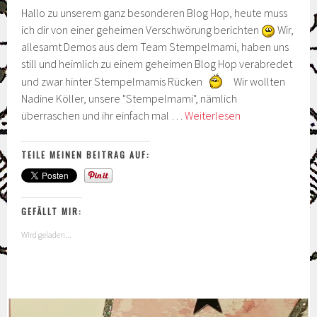
Hallo zu unserem ganz besonderen Blog Hop, heute muss
ich dir von einer geheimen Verschwörung berichten
Wir,
allesamt Demos aus dem Team Stempelmami, haben uns
still und heimlich zu einem geheimen Blog Hop verabredet
und zwar hinter Stempelmamis Rücken
Wir wollten
Nadine Köller, unsere "Stempelmami", nämlich
Blog
überraschen und ihr einfach mal …
Weiterlesen
Hop
–
TEILE MEINEN BEITRAG AUF:
Dankeschön,
liebe
Nadine
GEFÄLLT MIR:
Wird geladen...