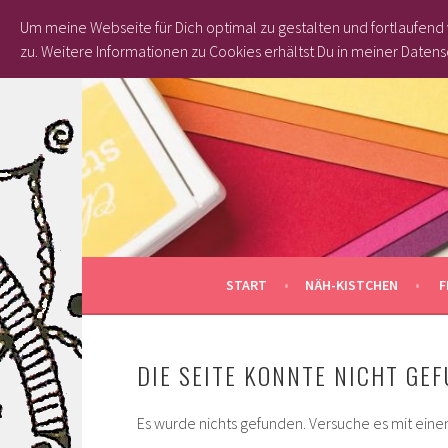
Um meine Webseite für Dich optimal zu gestalten und fortlaufen
zu.
Weitere Informationen zu Cookies erhältst Du in meiner Datens
Springe
zum
Inhalt
START
NÄH-KISTCHEN
F
DIE SEITE KONNTE NICHT GE
Es wurde nichts gefunden. Versuche es mit eine