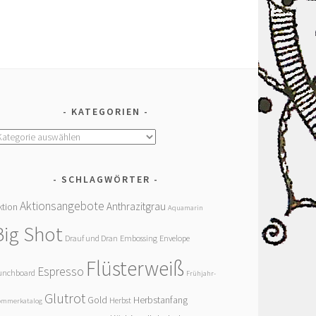
KATEGORIEN
ategorien
SCHLAGWÖRTER
Aktionsangebote
Anthrazitgrau
ktion
Aquamarin
Big Shot
Drauf und Dran
Embossing
Envelope
Flüsterweiß
Espresso
unchboard
Frühjahr-
Glutrot
Gold
Herbstanfang
Herbst
ommerkatalog