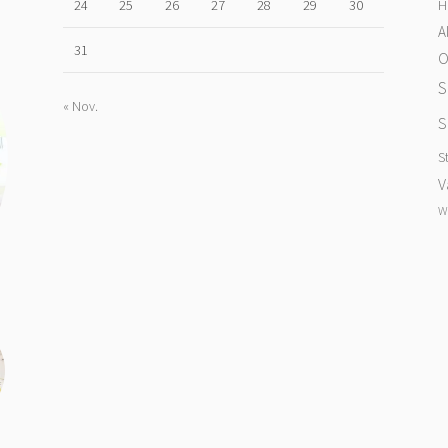
H
24
25
26
27
28
29
30
A
31
O
S
« Nov.
S
S
V
W