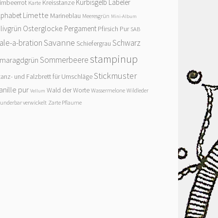
Kürbisgelb
Labeler
imbeerrot
Kreisstanze
Karte
Limette
lphabet
Marineblau
Meeresgrün
Mini-Album
livgrün
Osterglocke
Pergament
Pfirsich Pur
SAB
Savanne
ale-a-bration
Schwarz
Schiefergrau
stampinup
Sommerbeere
maragdgrün
Stickmuster
tanz- und Falzbrett für Umschläge
anille pur
Wald der Worte
Wassermelone
Wildleder
Vellum
underbar verwickelt
Zarte Pflaume