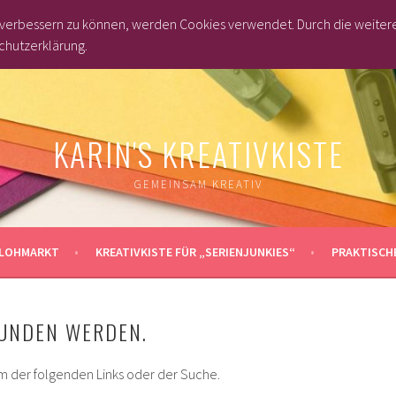
d verbessern zu können, werden Cookies verwendet. Durch die weite
chutzerklärung.
KARIN'S KREATIVKISTE
GEMEINSAM KREATIV
LOHMARKT
KREATIVKISTE FÜR „SERIENJUNKIES“
PRAKTISCHE
FUNDEN WERDEN.
m der folgenden Links oder der Suche.