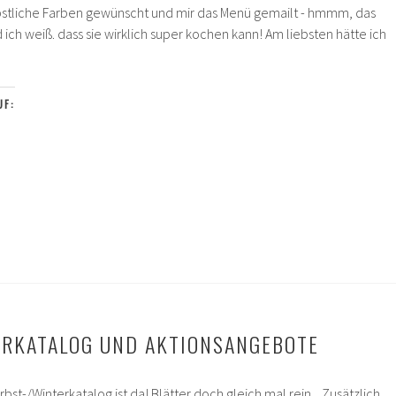
bstliche Farben gewünscht und mir das Menü gemailt - hmmm, das
 ich weiß. dass sie wirklich super kochen kann! Am liebsten hätte ich
tmenü
UF:
ERKATALOG UND AKTIONSANGEBOTE
rbst-/Winterkatalog ist da! Blätter doch gleich mal rein... Zusätzlich