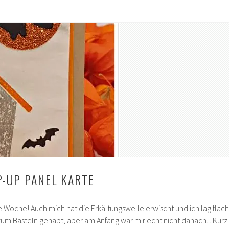
-UP PANEL KARTE
ne Woche! Auch mich hat die Erkältungswelle erwischt und ich lag flach
 zum Basteln gehabt, aber am Anfang war mir echt nicht danach... Kurz