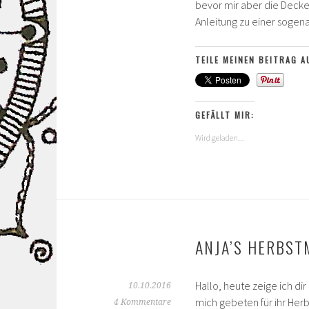
bevor mir aber die Decke 
Anleitung zu einer soge
TEILE MEINEN BEITRAG A
GEFÄLLT MIR:
Wird geladen...
ANJA’S HERBS
Hallo, heute zeige ich dir
10.10.2016
mich gebeten für ihr He
4 Kommentare