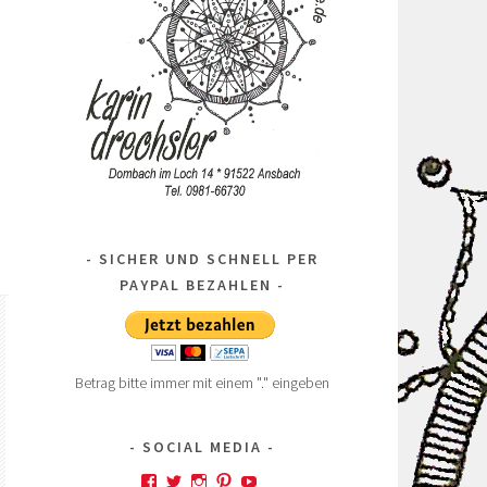
SICHER UND SCHNELL PER
PAYPAL BEZAHLEN
Betrag bitte immer mit einem "." eingeben
SOCIAL MEDIA
Profil
Profil
Profil
Profil
Profil