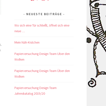
von
von
von
von
von
kskreativkiste
@karinskreakiste
karins_kreativkiste
ks_kreakiste
UCCROuKelbcNdsTxhlDb1GV
auf
auf
auf
auf
auf
NEUESTE BEITRÄGE
Facebook
Twitter
Instagram
Pinterest
YouTube
anzeigen
anzeigen
anzeigen
anzeigen
anzeigen
Wo sich eine Tür schließt, öffnet sich eine
neue …
Mein Näh-Kistchen
,
.
Papierversuchung Design Team Uber den
in‘
Wolken
-/Winterkatalog
Papierversuchung Design Team Über den
Wolken
len
Papierversuchung Design Team
Jahreskatalog 2019/20