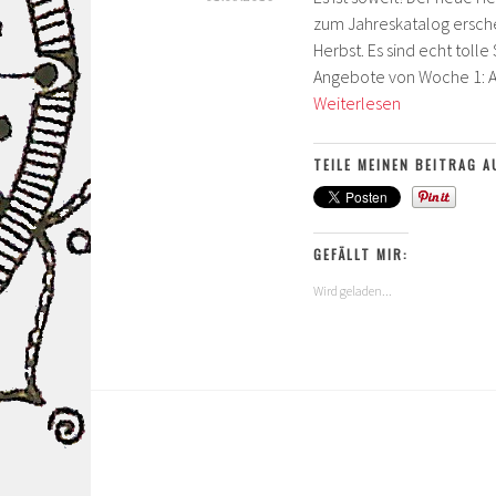
zum Jahreskatalog erschei
Herbst. Es sind echt tolle
Angebote von Woche 1: Ar
Herbst-/Wint
Weiterlesen
und
Aktionsange
TEILE MEINEN BEITRAG A
GEFÄLLT MIR:
Wird geladen...