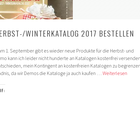
HERBST-/WINTERKATALOG 2017 BESTELLEN
, am 1. September gibt es wieder neue Produkte für die Herbst- und
Demo kann ich leider nicht hunderte an Katalogen kostenfrei versenden
tschieden, mein Kontingent an kostenfreien Katalogen zu begrenzen
Stamp
ändnis, da wir Demos die Kataloge ja auch kaufen …
Weiterlesen
Up!
Herbst
UF:
2017
bestel