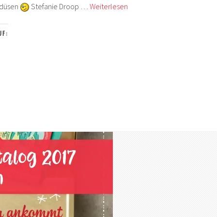
Jetzt
abdüsen
Stefanie Droop …
Weiterlesen
wird’s
herbstlich
UF:
beim
PapierverSUchung
Design
Team
–
Stampin‘
Up!