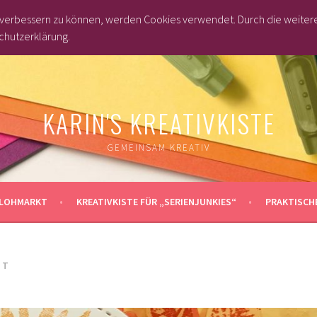
d verbessern zu können, werden Cookies verwendet. Durch die weite
chutzerklärung.
KARIN'S KREATIVKISTE
GEMEINSAM KREATIV
LOHMARKT
KREATIVKISTE FÜR „SERIENJUNKIES“
PRAKTISCHE
ST