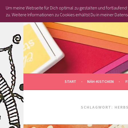
Um meine Webseite für Dich optimal zu gestalten und fortlaufen
zu.
Weitere Informationen zu Cookies erhältst Du in meiner Datens
Springe
zum
Inhalt
START
NÄH-KISTCHEN
F
SCHLAGWORT: HERB