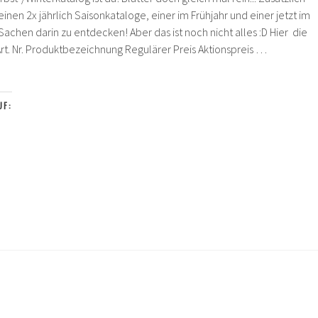
nen 2x jährlich Saisonkataloge, einer im Frühjahr und einer jetzt im
 Sachen darin zu entdecken! Aber das ist noch nicht alles :D Hier die
t. Nr. Produktbezeichnung Regulärer Preis Aktionspreis …
erkatalog
bote
UF: