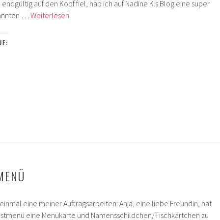
endgültig auf den Kopf fiel, hab ich auf Nadine K.s Blog eine super
Halloween
nannten …
Weiterlesen
Pop-
Up
UF:
Panel
Karte
TMENÜ
 einmal eine meiner Auftragsarbeiten: Anja, eine liebe Freundin, hat
rbstmenü eine Menükarte und Namensschildchen/Tischkärtchen zu