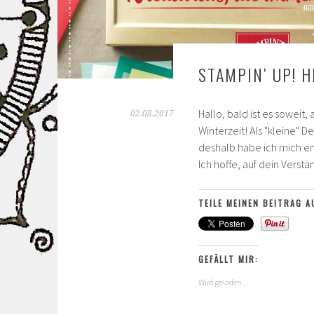
STAMPIN‘ UP! 
Hallo, bald ist es soweit
02.08.2017
Winterzeit! Als "kleine" 
deshalb habe ich mich en
Ich hoffe, auf dein Verst
TEILE MEINEN BEITRAG A
GEFÄLLT MIR:
Wird geladen...