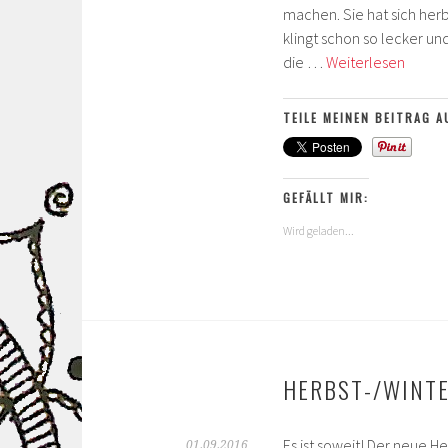
machen. Sie hat sich her
klingt schon so lecker und
Anja’s
die …
Weiterlesen
Herbs
TEILE MEINEN BEITRAG A
GEFÄLLT MIR:
Wird geladen...
HERBST-/WINT
Es ist soweit! Der neue He
01.09.2016