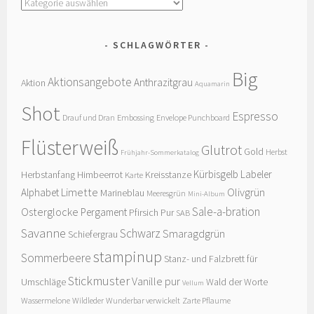
Kategorien
SCHLAGWÖRTER
Big
Aktionsangebote
Anthrazitgrau
Aktion
Aquamarin
Shot
Espresso
Drauf und Dran
Embossing
Envelope Punchboard
Flüsterweiß
Glutrot
Gold
Herbst
Frühjahr-Sommerkatalog
Kürbisgelb
Labeler
Herbstanfang
Himbeerrot
Kreisstanze
Karte
Limette
Olivgrün
Alphabet
Marineblau
Meeresgrün
Mini-Album
Sale-a-bration
Osterglocke
Pergament
Pfirsich Pur
SAB
Savanne
Schwarz
Smaragdgrün
Schiefergrau
stampinup
Sommerbeere
Stanz- und Falzbrett für
Stickmuster
Vanille pur
Umschläge
Wald der Worte
Vellum
Wassermelone
Wildleder
Wunderbar verwickelt
Zarte Pflaume