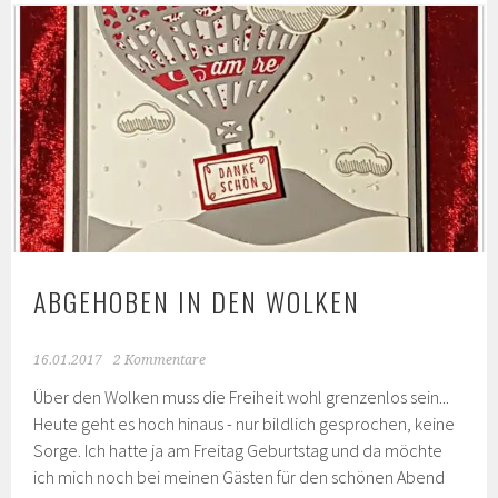
–
Stempelsets
und
Designpapier
ABGEHOBEN IN DEN WOLKEN
16.01.2017
2 Kommentare
Über den Wolken muss die Freiheit wohl grenzenlos sein...
Heute geht es hoch hinaus - nur bildlich gesprochen, keine
Sorge. Ich hatte ja am Freitag Geburtstag und da möchte
ich mich noch bei meinen Gästen für den schönen Abend