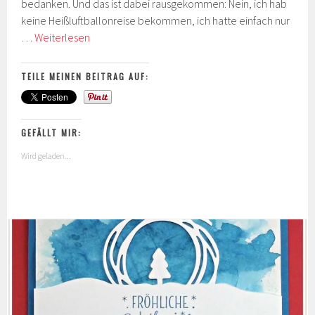
bedanken. Und das ist dabei rausgekommen: Nein, ich hab
keine Heißluftballonreise bekommen, ich hatte einfach nur
Abgehoben
…
Weiterlesen
in
den
TEILE MEINEN BEITRAG AUF:
Wolken
GEFÄLLT MIR:
Wird geladen...