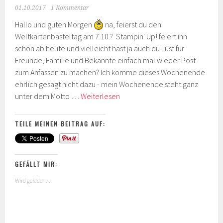
01.10.2017
1 Kommentar
Hallo und guten Morgen
na, feierst du den
Weltkartenbasteltag am 7.10.? Stampin' Up! feiert ihn
schon ab heute und vielleicht hast ja auch du Lust für
Freunde, Familie und Bekannte einfach mal wieder Post
zum Anfassen zu machen? Ich komme dieses Wochenende
ehrlich gesagt nicht dazu - mein Wochenende steht ganz
…
unter dem Motto …
Weiterlesen
und
Action
TEILE MEINEN BEITRAG AUF:
–
Weltkartenbasteltag
bei
GEFÄLLT MIR:
Stampin‘
Up!
Wird geladen...
mit
tollen
Sonderaktionen