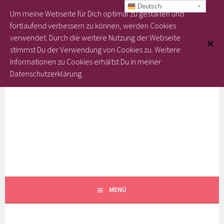
Deutsch
Um meine Webseite für Dich optimal zu gestalten und
fortlaufend verbessern zu können, werden Cookies
verwendet. Durch die weitere Nutzung der Webseite
stimmst Du der Verwendung von Cookies zu.
Weitere
Informationen zu Cookies erhältst Du in meiner
Datenschutzerklärung.
Springe
zum
Inhalt
KARIN'S KREATIVKISTE
GEMEINSAM KREATIV
MENÜ