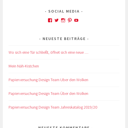
SOCIAL MEDIA
Profil
Profil
Profil
Profil
Profil
von
von
von
von
von
kskreativkiste
@karinskreakiste
karins_kreativkiste
ks_kreakiste
UCCROuKelbcNdsTxhl
auf
auf
auf
auf
auf
NEUESTE BEITRÄGE
Facebook
Twitter
Instagram
Pinterest
YouTube
anzeigen
anzeigen
anzeigen
anzeigen
anzeigen
Wo sich eine Tür schließt, öffnet sich eine neue …
Mein Näh-Kistchen
Papierversuchung Design Team Uber den Wolken
Papierversuchung Design Team Über den Wolken
Papierversuchung Design Team Jahreskatalog 2019/20
NEUESTE KOMMENTARE