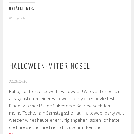
Technik
GEFÄLLT MIR:
Wird geladen...
HALLOWEEN-MITBRINGSEL
31.10.2016
Hallo, heute ist es soweit - Halloween! Wie sieht es bei dir
aus: gehst du zu einer Halloweenparty oder begleitest
Kinder zu einer Runde Süßes oder Saures? Nachdem
meine Tochter am Samstag schon auf Halloweenparty war,
werden wir es heute eher ruhig angehen lassen. Ich hatte
die Ehre sie und ihre Freundin zu schminken und …