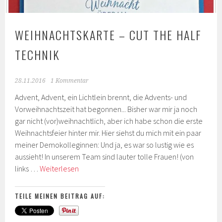
WEIHNACHTSKARTE – CUT THE HALF
TECHNIK
28.11.2016
1 Kommentar
Advent, Advent, ein Lichtlein brennt, die Advents- und
Vorweihnachtszeit hat begonnen... Bisher war mir ja noch
gar nicht (vor)weihnachtlich, aber ich habe schon die erste
Weihnachtsfeier hinter mir. Hier siehst du mich mit ein paar
meiner Demokolleginnen: Und ja, es war so lustig wie es
aussieht! In unserem Team sind lauter tolle Frauen! (von
Weihnachtskarte
links …
Weiterlesen
–
Cut
TEILE MEINEN BEITRAG AUF:
the
half