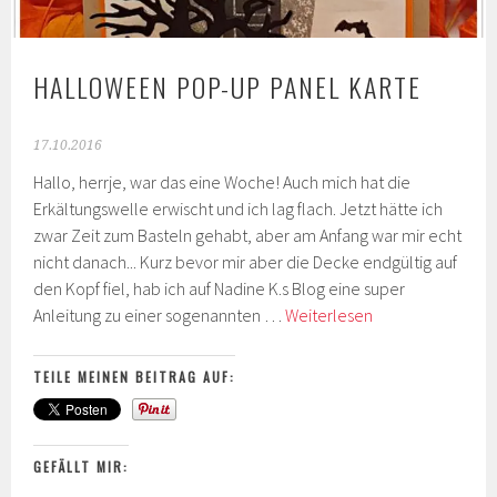
HALLOWEEN POP-UP PANEL KARTE
17.10.2016
Hallo, herrje, war das eine Woche! Auch mich hat die
Erkältungswelle erwischt und ich lag flach. Jetzt hätte ich
zwar Zeit zum Basteln gehabt, aber am Anfang war mir echt
nicht danach... Kurz bevor mir aber die Decke endgültig auf
den Kopf fiel, hab ich auf Nadine K.s Blog eine super
Halloween
Anleitung zu einer sogenannten …
Weiterlesen
Pop-
Up
TEILE MEINEN BEITRAG AUF:
Panel
Karte
GEFÄLLT MIR: