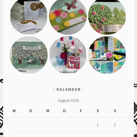
KALENDER
August 2026
M
D
M
D
F
S
S
1
2