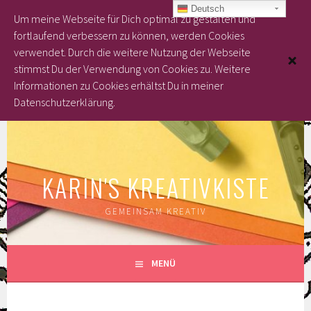
Deutsch
Um meine Webseite für Dich optimal zu gestalten und
fortlaufend verbessern zu können, werden Cookies
verwendet. Durch die weitere Nutzung der Webseite
stimmst Du der Verwendung von Cookies zu.
Weitere
Informationen zu Cookies erhältst Du in meiner
Datenschutzerklärung.
Springe
zum
Inhalt
KARIN'S KREATIVKISTE
GEMEINSAM KREATIV
MENÜ