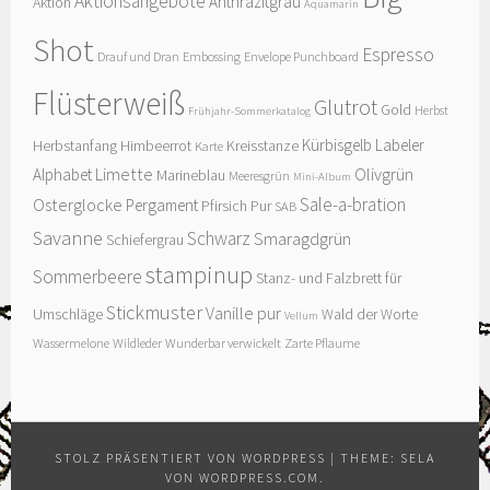
Aktionsangebote
Anthrazitgrau
Aktion
Aquamarin
Shot
Espresso
Drauf und Dran
Embossing
Envelope Punchboard
Flüsterweiß
Glutrot
Gold
Herbst
Frühjahr-Sommerkatalog
Kürbisgelb
Labeler
Herbstanfang
Himbeerrot
Kreisstanze
Karte
Limette
Olivgrün
Alphabet
Marineblau
Meeresgrün
Mini-Album
Sale-a-bration
Osterglocke
Pergament
Pfirsich Pur
SAB
Savanne
Schwarz
Smaragdgrün
Schiefergrau
stampinup
Sommerbeere
Stanz- und Falzbrett für
Stickmuster
Vanille pur
Umschläge
Wald der Worte
Vellum
Wassermelone
Wildleder
Wunderbar verwickelt
Zarte Pflaume
STOLZ PRÄSENTIERT VON WORDPRESS
|
THEME: SELA
VON
WORDPRESS.COM
.