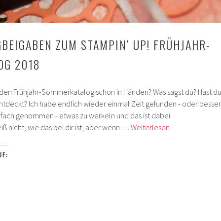
GBEIGABEN ZUM STAMPIN‘ UP! FRÜHJAHR-
OG 2018
tst den Frühjahr-Sommerkatalog schon in Händen? Was sagst du? Hast d
entdeckt? Ich habe endlich wieder einmal Zeit gefunden - oder besser
einfach genommen - etwas zu werkeln und das ist dabei
Kleine
 nicht, wie das bei dir ist, aber wenn …
Weiterlesen
Katalogbeigab
zum
UF:
Stampin‘
Up!
Frühjahr-
Sommer-
Katalog