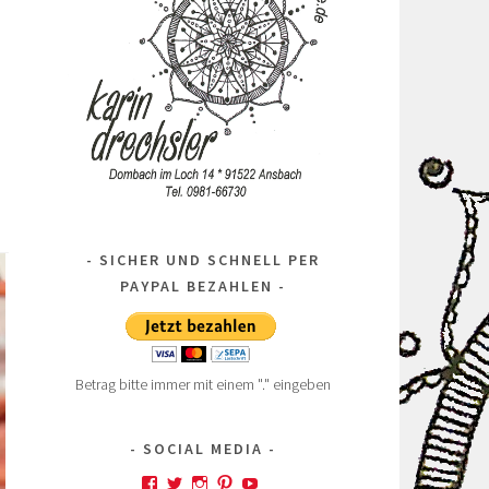
SICHER UND SCHNELL PER
PAYPAL BEZAHLEN
Betrag bitte immer mit einem "." eingeben
SOCIAL MEDIA
Profil
Profil
Profil
Profil
Profil