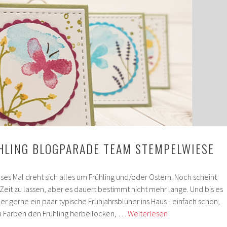
HLING BLOGPARADE TEAM STEMPELWIESE
es Mal dreht sich alles um Frühling und/oder Ostern. Noch scheint
s Zeit zu lassen, aber es dauert bestimmt nicht mehr lange. Und bis es
mer gerne ein paar typische Frühjahrsblüher ins Haus - einfach schön,
Anhänger
n Farben den Frühling herbeilocken, …
Weiterlesen
Frühling