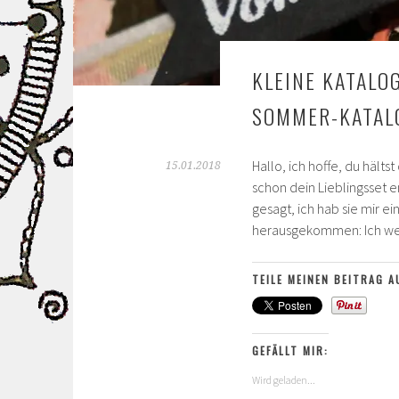
KLEINE KATALO
SOMMER-KATAL
Hallo, ich hoffe, du häl
15.01.2018
schon dein Lieblingsset 
gesagt, ich hab sie mir 
herausgekommen: Ich weiß
TEILE MEINEN BEITRAG A
GEFÄLLT MIR:
Wird geladen...