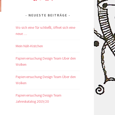
von
von
von
von
von
kskreativkiste
@karinskreakiste
karins_kreativkiste
ks_kreakiste
UCCROuKelbcNdsTxhlDb1GV
auf
auf
auf
auf
auf
NEUESTE BEITRÄGE
Facebook
Twitter
Instagram
Pinterest
YouTube
anzeigen
anzeigen
anzeigen
anzeigen
anzeigen
Wo sich eine Tür schließt, öffnet sich eine
neue …
Mein Näh-Kistchen
u
Papierversuchung Design Team Uber den
Wolken
en
Papierversuchung Design Team Über den
Wolken
Papierversuchung Design Team
Jahreskatalog 2019/20