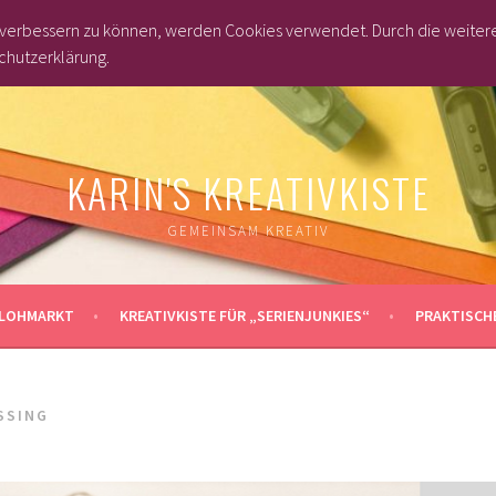
d verbessern zu können, werden Cookies verwendet. Durch die weite
chutzerklärung.
KARIN'S KREATIVKISTE
GEMEINSAM KREATIV
LOHMARKT
KREATIVKISTE FÜR „SERIENJUNKIES“
PRAKTISCHE
SSING