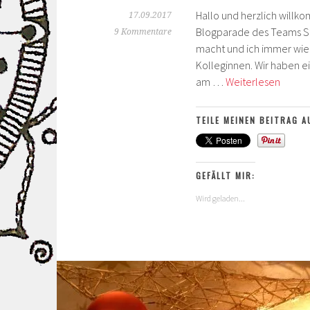
Hallo und herzlich will
17.09.2017
Blogparade des Teams St
9 Kommentare
macht und ich immer wied
Kolleginnen. Wir haben ei
Hallo
am …
Weiterlesen
Kärtc
in
TEILE MEINEN BEITRAG A
der
Box
–
GEFÄLLT MIR:
Blogp
Team
Wird geladen...
Stemp