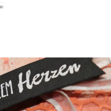
Blogparade
UF:
Team
Stempelwiese