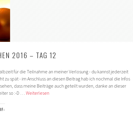
EN 2016 – TAG 12
lbzeit für die Teilnahme an meiner Verlosung - du kannst jederzeit
cht zu spät - im Anschluss an diesen Beitrag hab ich nochmal die Infos
gesehen, dass meine Beiträge auch geteilt wurden, danke an dieser
Adventskistchen
eiter so :-D …
Weiterlesen
2016
–
UF:
Tag
12