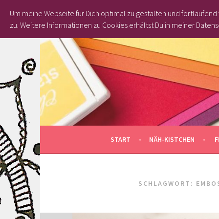
Um meine Webseite für Dich optimal zu gestalten und fortlaufen
zu.
Weitere Informationen zu Cookies erhältst Du in meiner Datens
Springe
zum
Inhalt
START
NÄH-KISTCHEN
F
SCHLAGWORT: EMBO