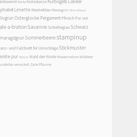
Kürbisgelb
Labeler
imbeerrot
Kreisstanze
Karte
Limette
lphabet
Marineblau
Meeresgrün
Mini-Album
livgrün
Osterglocke
Pergament
Pfirsich Pur
SAB
Savanne
ale-a-bration
Schwarz
Schiefergrau
stampinup
Sommerbeere
maragdgrün
Stickmuster
tanz- und Falzbrett für Umschläge
anille pur
Wald der Worte
Wassermelone
Wildleder
Vellum
underbar verwickelt
Zarte Pflaume