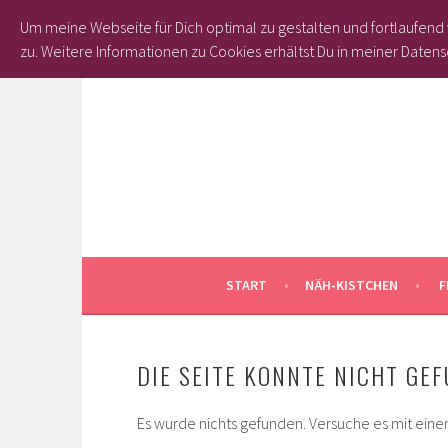
Um meine Webseite für Dich optimal zu gestalten und fortlaufen
zu.
Weitere Informationen zu Cookies erhältst Du in meiner Datens
Springe
zum
Inhalt
START
NÄH-KISTCHEN
F
DIE SEITE KONNTE NICHT GE
Es wurde nichts gefunden. Versuche es mit eine