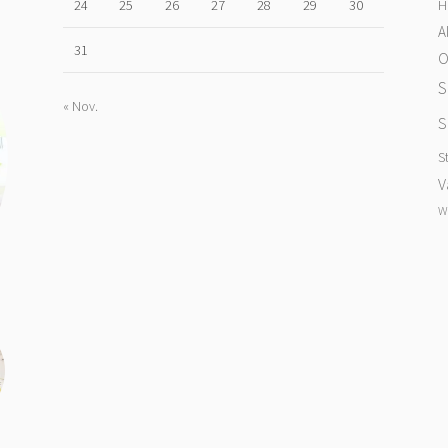
H
24
25
26
27
28
29
30
A
31
O
S
« Nov.
S
S
V
W