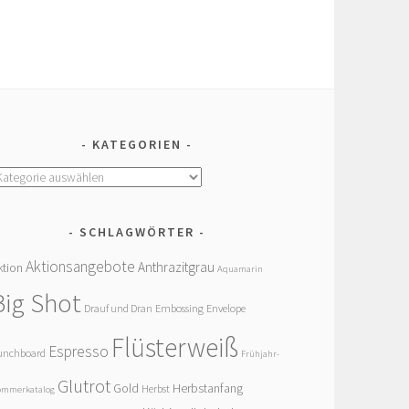
KATEGORIEN
ategorien
SCHLAGWÖRTER
Aktionsangebote
Anthrazitgrau
ktion
Aquamarin
Big Shot
Drauf und Dran
Embossing
Envelope
Flüsterweiß
Espresso
unchboard
Frühjahr-
Glutrot
Gold
Herbstanfang
Herbst
ommerkatalog