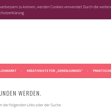
d verbessern zu können, werden Cookies verwendet. Durch die weite
chutzerklärung.
KARIN'S KREATIVKISTE
GEMEINSAM KREATIV
LOHMARKT
KREATIVKISTE FÜR „SERIENJUNKIES“
PRAKTISCHE
FUNDEN WERDEN.
m der folgenden Links oder der Suche.