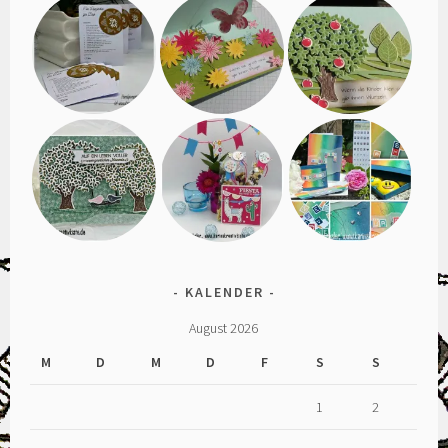
KALENDER
August 2026
M
D
M
D
F
S
S
1
2