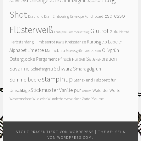
Aktionsangebote
Anthrazitgrau
Aktion
Aquamarin
Shot
Espresso
Drauf und Dran
Embossing
Envelope Punchboard
Flüsterweiß
Glutrot
Gold
Herbst
Frühjahr-Sommerkatalog
Kürbisgelb
Labeler
Herbstanfang
Himbeerrot
Kreisstanze
Karte
Limette
Olivgrün
Alphabet
Marineblau
Meeresgrün
Mini-Album
Sale-a-bration
Osterglocke
Pergament
Pfirsich Pur
SAB
Savanne
Schwarz
Smaragdgrün
Schiefergrau
stampinup
Sommerbeere
Stanz- und Falzbrett für
Stickmuster
Vanille pur
Umschläge
Wald der Worte
Vellum
Wassermelone
Wildleder
Wunderbar verwickelt
Zarte Pflaume
STOLZ PRÄSENTIERT VON WORDPRESS
|
THEME: SELA
VON
WORDPRESS.COM
.