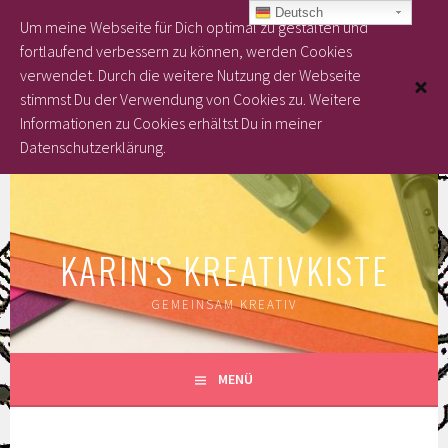
Deutsch
Um meine Webseite für Dich optimal zu gestalten und
fortlaufend verbessern zu können, werden Cookies
verwendet. Durch die weitere Nutzung der Webseite
stimmst Du der Verwendung von Cookies zu.
Weitere
Informationen zu Cookies erhältst Du in meiner
Datenschutzerklärung.
Springe
zum
Inhalt
KARIN'S KREATIVKISTE
GEMEINSAM KREATIV
MENÜ