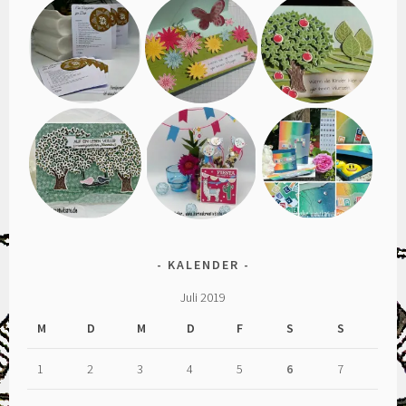
KALENDER
Juli 2019
M
D
M
D
F
S
S
1
2
3
4
5
6
7