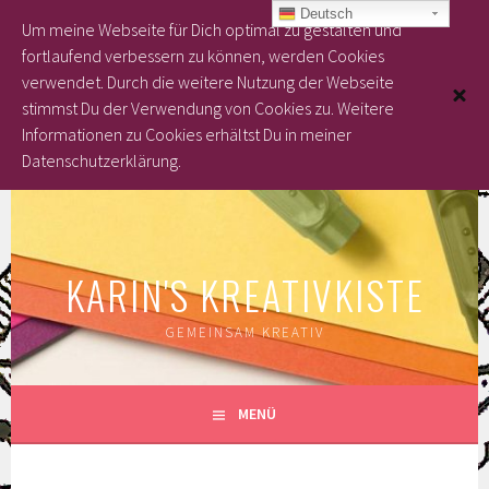
Deutsch
Um meine Webseite für Dich optimal zu gestalten und
fortlaufend verbessern zu können, werden Cookies
verwendet. Durch die weitere Nutzung der Webseite
stimmst Du der Verwendung von Cookies zu.
Weitere
Informationen zu Cookies erhältst Du in meiner
Datenschutzerklärung.
Springe
zum
Inhalt
KARIN'S KREATIVKISTE
GEMEINSAM KREATIV
MENÜ