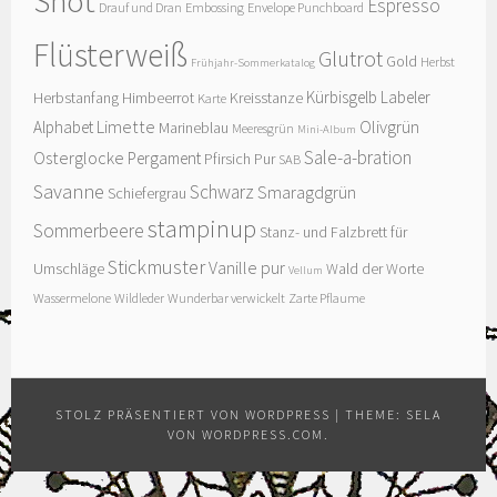
Shot
Espresso
Drauf und Dran
Embossing
Envelope Punchboard
Flüsterweiß
Glutrot
Gold
Herbst
Frühjahr-Sommerkatalog
Kürbisgelb
Labeler
Herbstanfang
Himbeerrot
Kreisstanze
Karte
Limette
Olivgrün
Alphabet
Marineblau
Meeresgrün
Mini-Album
Sale-a-bration
Osterglocke
Pergament
Pfirsich Pur
SAB
Savanne
Schwarz
Smaragdgrün
Schiefergrau
stampinup
Sommerbeere
Stanz- und Falzbrett für
Stickmuster
Vanille pur
Umschläge
Wald der Worte
Vellum
Wassermelone
Wildleder
Wunderbar verwickelt
Zarte Pflaume
STOLZ PRÄSENTIERT VON WORDPRESS
|
THEME: SELA
VON
WORDPRESS.COM
.