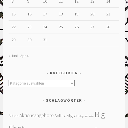
8
9
10
11
12
13
14
15
16
17
18
19
20
21
22
23
24
25
26
27
28
29
30
31
« Juni
Apr. »
KATEGORIEN
Kategorien
SCHLAGWÖRTER
Big
Aktionsangebote
Anthrazitgrau
Aktion
Aquamarin