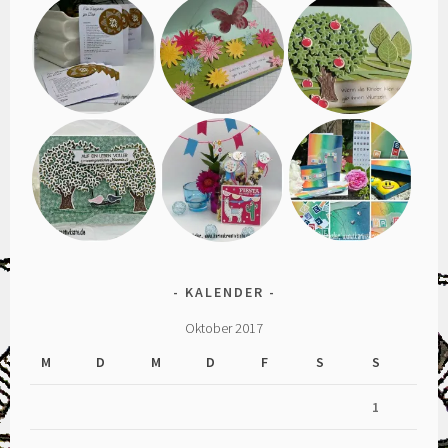
KALENDER
Oktober 2017
M
D
M
D
F
S
S
1