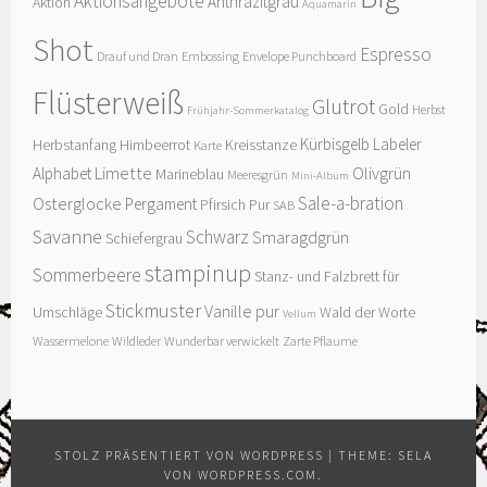
Aktionsangebote
Anthrazitgrau
Aktion
Aquamarin
Shot
Espresso
Drauf und Dran
Embossing
Envelope Punchboard
Flüsterweiß
Glutrot
Gold
Herbst
Frühjahr-Sommerkatalog
Kürbisgelb
Labeler
Herbstanfang
Himbeerrot
Kreisstanze
Karte
Limette
Olivgrün
Alphabet
Marineblau
Meeresgrün
Mini-Album
Sale-a-bration
Osterglocke
Pergament
Pfirsich Pur
SAB
Savanne
Schwarz
Smaragdgrün
Schiefergrau
stampinup
Sommerbeere
Stanz- und Falzbrett für
Stickmuster
Vanille pur
Umschläge
Wald der Worte
Vellum
Wassermelone
Wildleder
Wunderbar verwickelt
Zarte Pflaume
STOLZ PRÄSENTIERT VON WORDPRESS
|
THEME: SELA
VON
WORDPRESS.COM
.