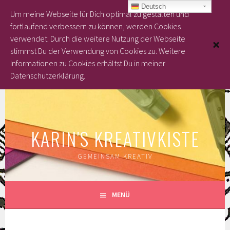
Deutsch
Um meine Webseite für Dich optimal zu gestalten und
fortlaufend verbessern zu können, werden Cookies
verwendet. Durch die weitere Nutzung der Webseite
stimmst Du der Verwendung von Cookies zu.
Weitere
Informationen zu Cookies erhältst Du in meiner
Datenschutzerklärung.
Springe
zum
Inhalt
KARIN'S KREATIVKISTE
GEMEINSAM KREATIV
MENÜ