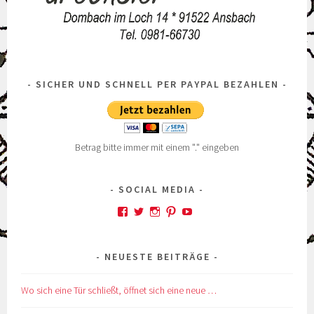
SICHER UND SCHNELL PER PAYPAL BEZAHLEN
Betrag bitte immer mit einem "." eingeben
SOCIAL MEDIA
Profil
Profil
Profil
Profil
Profil
von
von
von
von
von
kskreativkiste
@karinskreakiste
karins_kreativkiste
ks_kreakiste
UCCROuKelbcNdsTxhl
auf
auf
auf
auf
auf
NEUESTE BEITRÄGE
Facebook
Twitter
Instagram
Pinterest
YouTube
anzeigen
anzeigen
anzeigen
anzeigen
anzeigen
Wo sich eine Tür schließt, öffnet sich eine neue …