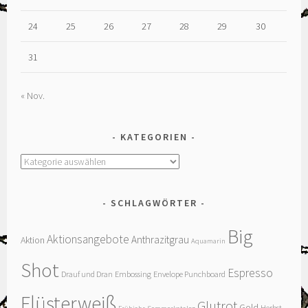
24
25
26
27
28
29
30
31
« Nov.
KATEGORIEN
Kategorien
SCHLAGWÖRTER
Big
Aktionsangebote
Anthrazitgrau
Aktion
Aquamarin
Shot
Espresso
Drauf und Dran
Embossing
Envelope Punchboard
Flüsterweiß
Glutrot
Gold
Herbst