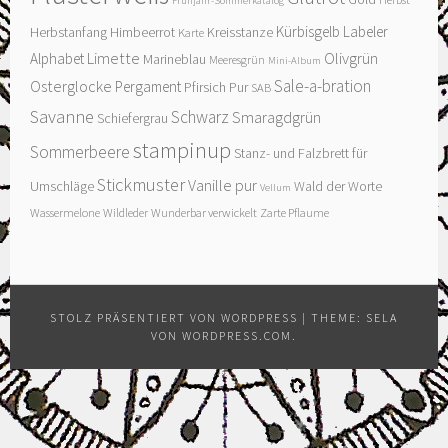
Frühjahr-Sommerkatalog
Kürbisgelb
Labeler
Herbstanfang
Himbeerrot
Kreisstanze
Karte
Limette
Olivgrün
Alphabet
Marineblau
Meeresgrün
Mini-Album
Sale-a-bration
Osterglocke
Pergament
Pfirsich Pur
SAB
Savanne
Schwarz
Smaragdgrün
Schiefergrau
stampinup
Sommerbeere
Stanz- und Falzbrett für
Stickmuster
Vanille pur
Umschläge
Wald der Worte
Vellum
Wassermelone
Wildleder
Wunderbar verwickelt
Zarte Pflaume
STOLZ PRÄSENTIERT VON WORDPRESS
|
THEME: SELA
VON
WORDPRESS.COM
.