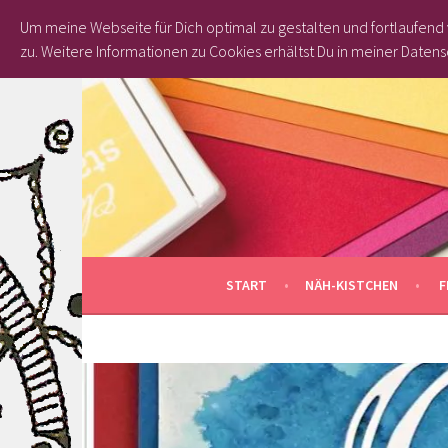
Um meine Webseite für Dich optimal zu gestalten und fortlaufen
zu.
Weitere Informationen zu Cookies erhältst Du in meiner Datens
Springe
zum
Inhalt
START
NÄH-KISTCHEN
F