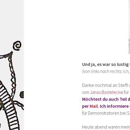
Und ja, es war so lustig
(von links nach rechts: ich
Danke nochmal an Steffi
von
Janas Bastelecke
für
Möchtest du auch Teil 
per
Mail
. Ich informiere
für Demonstratoren bei 
Heute abend waren meine