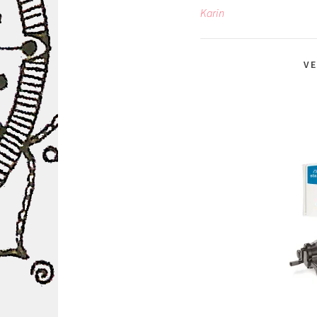
Karin
VE