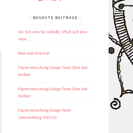
von
von
von
von
von
kskreativkiste
@karinskreakiste
karins_kreativkiste
ks_kreakiste
UCCROuKelbcNdsTxhlDb1GV
auf
auf
auf
auf
auf
NEUESTE BEITRÄGE
Facebook
Twitter
Instagram
Pinterest
YouTube
anzeigen
anzeigen
anzeigen
anzeigen
anzeigen
Wo sich eine Tür schließt, öffnet sich eine
neue …
Mein Näh-Kistchen
Papierversuchung Design Team Uber den
Wolken
Papierversuchung Design Team Über den
Wolken
Papierversuchung Design Team
Jahreskatalog 2019/20