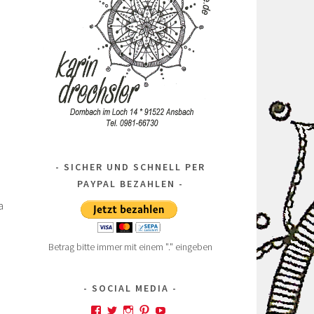
SICHER UND SCHNELL PER
PAYPAL BEZAHLEN
a
.
Betrag bitte immer mit einem "." eingeben
SOCIAL MEDIA
Profil
Profil
Profil
Profil
Profil