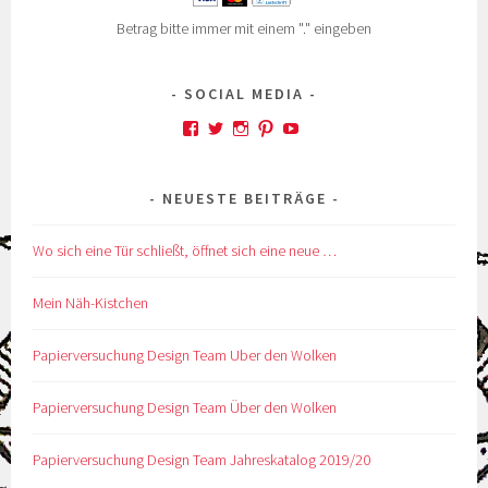
Betrag bitte immer mit einem "." eingeben
SOCIAL MEDIA
Profil
Profil
Profil
Profil
Profil
von
von
von
von
von
kskreativkiste
@karinskreakiste
karins_kreativkiste
ks_kreakiste
UCCROuKelbcNdsTxhl
auf
auf
auf
auf
auf
NEUESTE BEITRÄGE
Facebook
Twitter
Instagram
Pinterest
YouTube
anzeigen
anzeigen
anzeigen
anzeigen
anzeigen
Wo sich eine Tür schließt, öffnet sich eine neue …
Mein Näh-Kistchen
Papierversuchung Design Team Uber den Wolken
Papierversuchung Design Team Über den Wolken
Papierversuchung Design Team Jahreskatalog 2019/20