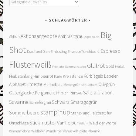
Kategorien
SCHLAGWÖRTER
Big
Aktionsangebote
Anthrazitgrau
Aktion
Aquamarin
Shot
Espresso
Drauf und Dran
Embossing
Envelope Punchboard
Flüsterweiß
Glutrot
Gold
Herbst
Frühjahr-Sommerkatalog
Kürbisgelb
Labeler
Herbstanfang
Himbeerrot
Kreisstanze
Karte
Limette
Olivgrün
Alphabet
Marineblau
Meeresgrün
Mini-Album
Sale-a-bration
Osterglocke
Pergament
Pfirsich Pur
SAB
Savanne
Schwarz
Smaragdgrün
Schiefergrau
stampinup
Sommerbeere
Stanz- und Falzbrett für
Stickmuster
Vanille pur
Umschläge
Wald der Worte
Vellum
Wassermelone
Wildleder
Wunderbar verwickelt
Zarte Pflaume