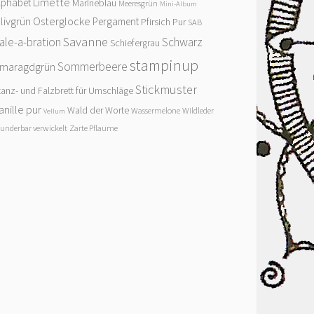
Limette
lphabet
Marineblau
Meeresgrün
Mini-Album
livgrün
Osterglocke
Pergament
Pfirsich Pur
SAB
Savanne
ale-a-bration
Schwarz
Schiefergrau
stampinup
Sommerbeere
maragdgrün
Stickmuster
tanz- und Falzbrett für Umschläge
anille pur
Wald der Worte
Wassermelone
Wildleder
Vellum
underbar verwickelt
Zarte Pflaume