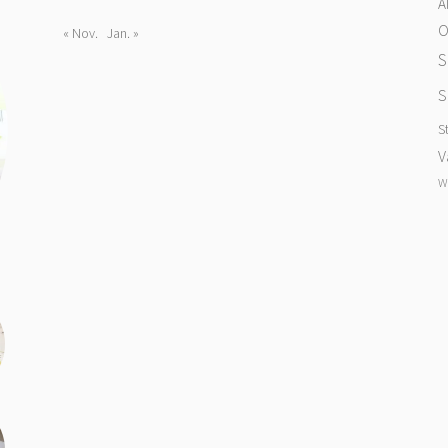
A
O
« Nov.
Jan. »
S
S
S
V
W