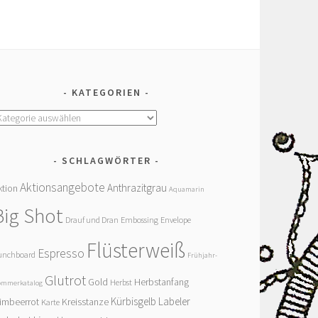
KATEGORIEN
ategorien
SCHLAGWÖRTER
Aktionsangebote
Anthrazitgrau
ktion
Aquamarin
Big Shot
Drauf und Dran
Embossing
Envelope
Flüsterweiß
Espresso
unchboard
Frühjahr-
Glutrot
Gold
Herbstanfang
Herbst
ommerkatalog
Kürbisgelb
Labeler
imbeerrot
Kreisstanze
Karte