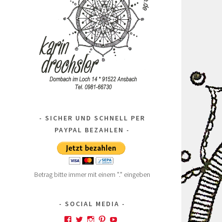
SICHER UND SCHNELL PER
PAYPAL BEZAHLEN
Betrag bitte immer mit einem "." eingeben
SOCIAL MEDIA
Profil
Profil
Profil
Profil
Profil