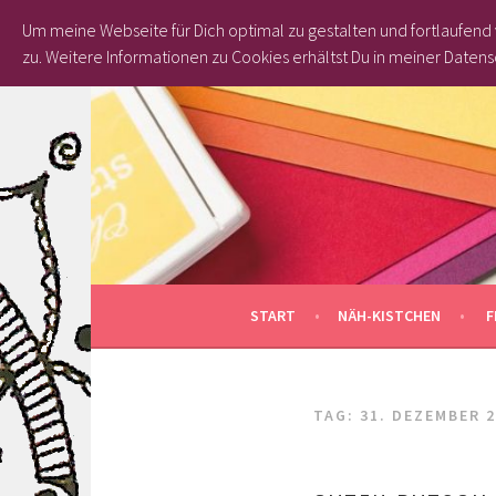
Um meine Webseite für Dich optimal zu gestalten und fortlaufen
zu.
Weitere Informationen zu Cookies erhältst Du in meiner Datens
Springe
zum
Inhalt
START
NÄH-KISTCHEN
F
TAG: 31. DEZEMBER 