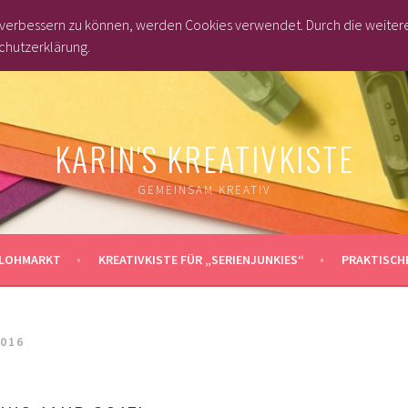
d verbessern zu können, werden Cookies verwendet. Durch die weite
chutzerklärung.
KARIN'S KREATIVKISTE
GEMEINSAM KREATIV
LOHMARKT
KREATIVKISTE FÜR „SERIENJUNKIES“
PRAKTISCHE
2016