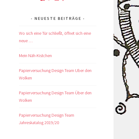
von
von
von
von
von
kskreativkiste
@karinskreakiste
karins_kreativkiste
ks_kreakiste
UCCROuKelbcNdsTxhlDb1GV
auf
auf
auf
auf
auf
NEUESTE BEITRÄGE
Facebook
Twitter
Instagram
Pinterest
YouTube
anzeigen
anzeigen
anzeigen
anzeigen
anzeigen
Wo sich eine Tür schließt, öffnet sich eine
neue …
Mein Näh-Kistchen
Papierversuchung Design Team Uber den
Wolken
Papierversuchung Design Team Über den
Wolken
Papierversuchung Design Team
Jahreskatalog 2019/20