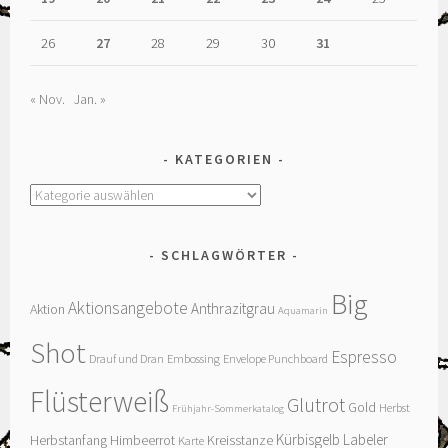
26
27
28
29
30
31
« Nov.
Jan. »
KATEGORIEN
Kategorien
SCHLAGWÖRTER
Big
Aktionsangebote
Anthrazitgrau
Aktion
Aquamarin
Shot
Espresso
Drauf und Dran
Embossing
Envelope Punchboard
Flüsterweiß
Glutrot
Gold
Herbst
Frühjahr-Sommerkatalog
Kürbisgelb
Labeler
Herbstanfang
Himbeerrot
Kreisstanze
Karte