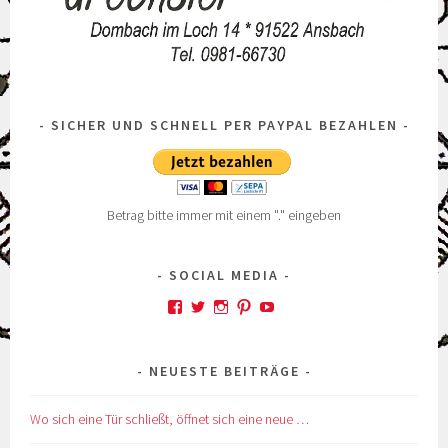
SICHER UND SCHNELL PER PAYPAL BEZAHLEN
Betrag bitte immer mit einem "." eingeben
SOCIAL MEDIA
Profil
Profil
Profil
Profil
Profil
von
von
von
von
von
kskreativkiste
@karinskreakiste
karins_kreativkiste
ks_kreakiste
UCCROuKelbcNdsTxhl
auf
auf
auf
auf
auf
NEUESTE BEITRÄGE
Facebook
Twitter
Instagram
Pinterest
YouTube
anzeigen
anzeigen
anzeigen
anzeigen
anzeigen
Wo sich eine Tür schließt, öffnet sich eine neue …