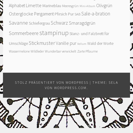
Limette
Olivgrün
Alphabet
Marineblau
Meeresgrün
Mini-Album
Sale-a-bration
Osterglocke
Pergament
Pfirsich Pur
SAB
Savanne
Schwarz
Smaragdgrün
Schiefergrau
stampinup
Sommerbeere
Stanz- und Falzbrett für
Stickmuster
Vanille pur
Umschläge
Wald der Worte
Vellum
Wassermelone
Wildleder
Wunderbar verwickelt
Zarte Pflaume
STOLZ PRÄSENTIERT VON WORDPRESS
|
THEME: SELA
VON
WORDPRESS.COM
.