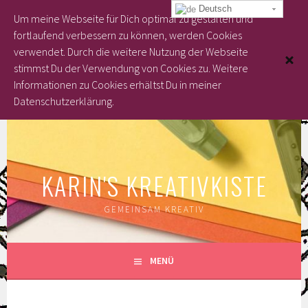
Deutsch
Um meine Webseite für Dich optimal zu gestalten und
fortlaufend verbessern zu können, werden Cookies
verwendet. Durch die weitere Nutzung der Webseite
stimmst Du der Verwendung von Cookies zu.
Weitere
Informationen zu Cookies erhältst Du in meiner
Datenschutzerklärung.
Springe
zum
Inhalt
KARIN'S KREATIVKISTE
GEMEINSAM KREATIV
MENÜ