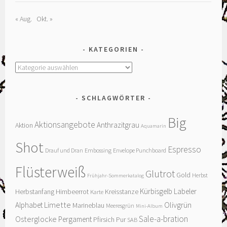
« Aug.
Okt. »
KATEGORIEN
Kategorien
SCHLAGWÖRTER
Big
Aktionsangebote
Anthrazitgrau
Aktion
Aquamarin
Shot
Espresso
Drauf und Dran
Embossing
Envelope Punchboard
Flüsterweiß
Glutrot
Gold
Herbst
Frühjahr-Sommerkatalog
Kürbisgelb
Labeler
Herbstanfang
Himbeerrot
Kreisstanze
Karte
Limette
Olivgrün
Alphabet
Marineblau
Meeresgrün
Mini-Album
Sale-a-bration
Osterglocke
Pergament
Pfirsich Pur
SAB