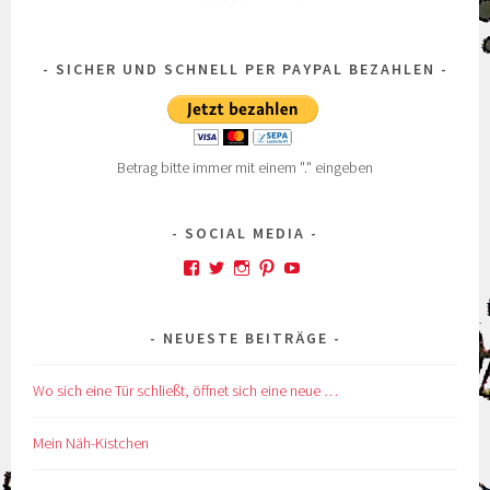
SICHER UND SCHNELL PER PAYPAL BEZAHLEN
Betrag bitte immer mit einem "." eingeben
SOCIAL MEDIA
Profil
Profil
Profil
Profil
Profil
von
von
von
von
von
kskreativkiste
@karinskreakiste
karins_kreativkiste
ks_kreakiste
UCCROuKelbcNdsTxhl
auf
auf
auf
auf
auf
NEUESTE BEITRÄGE
Facebook
Twitter
Instagram
Pinterest
YouTube
anzeigen
anzeigen
anzeigen
anzeigen
anzeigen
Wo sich eine Tür schließt, öffnet sich eine neue …
Mein Näh-Kistchen