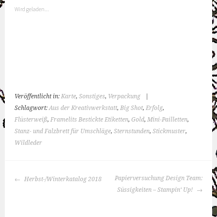
Wird geladen...
Veröffentlicht in:
Karte
,
Sonstiges
,
Verpackung
|
Schlagwort:
Aus der Kreativwerkstatt
,
Big Shot
,
Erfolg
,
Flüsterweiß
,
Framelits Bestickte Etiketten
,
Gold
,
Mini-Pailletten
,
Stanz- und Falzbrett für Umschläge
,
Sternstunden
,
Stickmuster
,
Wildleder
BEITRAGS-
Papierversuchung Design Team:
Herbst-/Winterkatalog 2018
NAVIGATION
Süssigkeiten – Stampin‘ Up!