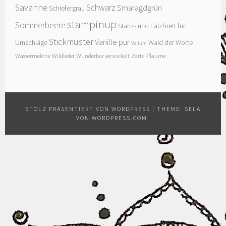
Savanne
Schwarz
Smaragdgrün
Schiefergrau
stampinup
Sommerbeere
Stanz- und Falzbrett für
Stickmuster
Vanille pur
Umschläge
Wald der Worte
Vellum
Wassermelone
Wildleder
Wunderbar verwickelt
Zarte Pflaume
STOLZ PRÄSENTIERT VON WORDPRESS
|
THEME: SELA
VON
WORDPRESS.COM
.